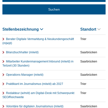
Suchen
Stellenbezeichnung
Standort
Berater Digitale Vermarktung & Neukundengeschäft
Trier
(m|w|d)
Bilanzbuchhalter (m/w/d)
Saarbrücken
Mitarbeiter Kundenmanagement Inbound (m/w/d) in
Saarbrücken
Teilzeit (30 Stunden)
Operations Manager (m/w/d)
Saarbrücken
Praktikant im Journalismus (m/w/d) ab 2027
Trier
Redakteur (w/m/d) am Digital-Desk mit Schwerpunkt
Trier
SEO/Reichweite
Volontäre für digitalen Journalismus (m/w/d)
Saarbrücken