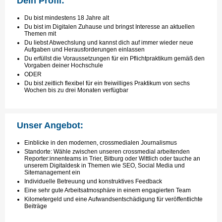
Dein Profil:
Du bist mindestens 18 Jahre alt
Du bist im Digitalen Zuhause und bringst Interesse an aktuellen
Themen mit
Du liebst Abwechslung und kannst dich auf immer wieder neue
Aufgaben und Herausforderungen einlassen
Du erfüllst die Voraussetzungen für ein Pflichtpraktikum gemäß den
Vorgaben deiner Hochschule
ODER
Du bist zeitlich flexibel für ein freiwilliges Praktikum von sechs
Wochen bis zu drei Monaten verfügbar
Unser Angebot:
Einblicke in den modernen, crossmedialen Journalismus
Standorte: Wähle zwischen unseren crossmedial arbeitenden
Reporter:innenteams in Trier, Bitburg oder Wittlich oder tauche an
unserem Digitaldesk in Themen wie SEO, Social Media und
Sitemanagement ein
Individuelle Betreuung und konstruktives Feedback
Eine sehr gute Arbeitsatmosphäre in einem engagierten Team
Kilometergeld und eine Aufwandsentschädigung für veröffentlichte
Beiträge