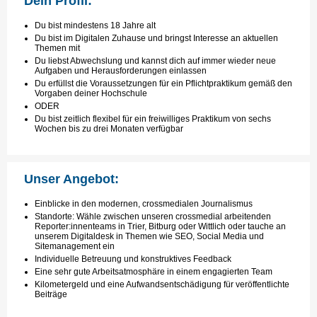
Dein Profil:
Du bist mindestens 18 Jahre alt
Du bist im Digitalen Zuhause und bringst Interesse an aktuellen
Themen mit
Du liebst Abwechslung und kannst dich auf immer wieder neue
Aufgaben und Herausforderungen einlassen
Du erfüllst die Voraussetzungen für ein Pflichtpraktikum gemäß den
Vorgaben deiner Hochschule
ODER
Du bist zeitlich flexibel für ein freiwilliges Praktikum von sechs
Wochen bis zu drei Monaten verfügbar
Unser Angebot:
Einblicke in den modernen, crossmedialen Journalismus
Standorte: Wähle zwischen unseren crossmedial arbeitenden
Reporter:innenteams in Trier, Bitburg oder Wittlich oder tauche an
unserem Digitaldesk in Themen wie SEO, Social Media und
Sitemanagement ein
Individuelle Betreuung und konstruktives Feedback
Eine sehr gute Arbeitsatmosphäre in einem engagierten Team
Kilometergeld und eine Aufwandsentschädigung für veröffentlichte
Beiträge