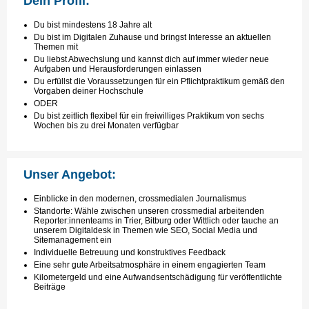
Dein Profil:
Du bist mindestens 18 Jahre alt
Du bist im Digitalen Zuhause und bringst Interesse an aktuellen
Themen mit
Du liebst Abwechslung und kannst dich auf immer wieder neue
Aufgaben und Herausforderungen einlassen
Du erfüllst die Voraussetzungen für ein Pflichtpraktikum gemäß den
Vorgaben deiner Hochschule
ODER
Du bist zeitlich flexibel für ein freiwilliges Praktikum von sechs
Wochen bis zu drei Monaten verfügbar
Unser Angebot:
Einblicke in den modernen, crossmedialen Journalismus
Standorte: Wähle zwischen unseren crossmedial arbeitenden
Reporter:innenteams in Trier, Bitburg oder Wittlich oder tauche an
unserem Digitaldesk in Themen wie SEO, Social Media und
Sitemanagement ein
Individuelle Betreuung und konstruktives Feedback
Eine sehr gute Arbeitsatmosphäre in einem engagierten Team
Kilometergeld und eine Aufwandsentschädigung für veröffentlichte
Beiträge