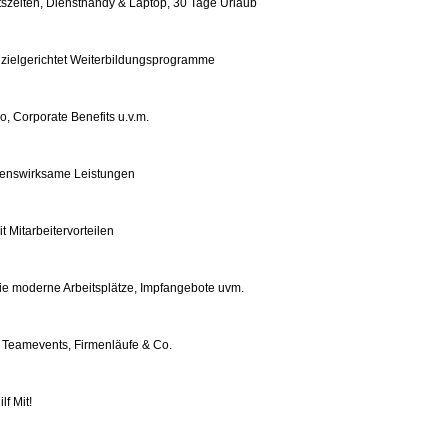
eitszeiten, Diensthandy & Laptop, 30 Tage Urlaub
 zielgerichtet Weiterbildungsprogramme
o, Corporate Benefits u.v.m.
enswirksame Leistungen
 Mitarbeitervorteilen
wie moderne Arbeitsplätze, Impfangebote uvm.
 Teamevents, Firmenläufe & Co.
lf Mit!