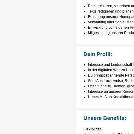
Recherchieren, schreiben un
Texte redigieren und planen
Betreuung unserer Homepage
Verwaltung aller Social-M
Entwicklung von eigenen Pr
Mitgestaltung unserer Produ
Dein Profil:
Interesse und Leidenschaft 
In der digitalen Welt zu Hau
Du bringst spannende Perspe
Gute Ausdrucksweise, Rech
Offen für neue Themen, gut
Interesse an unserer Regio
Hohes Maß an Kontaktfreudi
Unsere Benefits:
Flexibilität