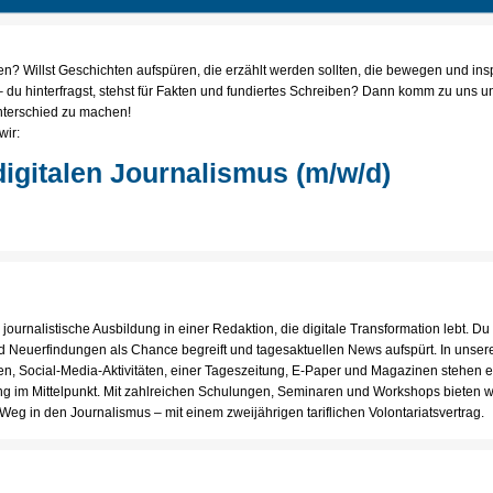
fen? Willst Geschichten aufspüren, die erzählt werden sollten, die bewegen und i
 du hinterfragst, stehst für Fakten und fundiertes Schreiben? Dann komm zu uns un
nterschied zu machen!
wir:
digitalen Journalismus (m/w/d)
ournalistische Ausbildung in einer Redaktion, die digitale Transformation lebt. Du 
 Neuerfindungen als Chance begreift und tagesaktuellen News aufspürt. In uns
len, Social-Media-Aktivitäten, einer Tageszeitung, E-Paper und Magazinen stehen
g im Mittelpunkt. Mit zahlreichen Schulungen, Seminaren und Workshops bieten wir
Weg in den Journalismus – mit einem zweijährigen tariflichen Volontariatsvertrag.