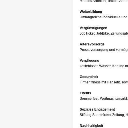
Mobiles Arbeiten, flexible Arb
Weiterbildung
Umfangreiche individuelle und
Vergünstigungen
JobTicket, JobBike, Zeitungsab
Altersvorsorge
Presseversorgung und vermög
Verpflegung
kostenloses Wasser, Kantine mit
Gesundheit
Firmenfitness mit Hansefit, so
Events
Sommerfest, Weihnachtsmarkt,
Soziales Engagement
Stiftung Saarbrücker Zeitung, Hi
Nachhaltigkeit