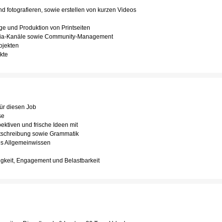
d fotografieren, sowie erstellen von kurzen Videos
 und Produktion von Printseiten
edia-Kanäle sowie Community-Management
ojekten
kte
für diesen Job
se
ktiven und frische Ideen mit
tschreibung sowie Grammatik
es Allgemeinwissen
n
gkeit, Engagement und Belastbarkeit