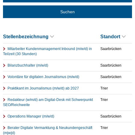
Suchen
Stellenbezeichnung
Standort
Mitarbeiter Kundenmanagement Inbound (m/w/d) in
Saarbrücken
Teilzeit (30 Stunden)
Bilanzbuchhalter (m/w/d)
Saarbrücken
Volontäre für digitalen Journalismus (m/w/d)
Saarbrücken
Praktikant im Journalismus (m/w/d) ab 2027
Trier
Redakteur (w/m/d) am Digital-Desk mit Schwerpunkt
Trier
SEO/Reichweite
Operations Manager (m/w/d)
Saarbrücken
Berater Digitale Vermarktung & Neukundengeschäft
Trier
(m|w|d)