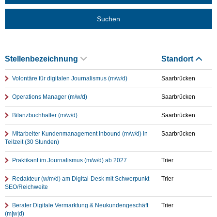
Suchen
Stellenbezeichnung
Standort
Volontäre für digitalen Journalismus (m/w/d)
Saarbrücken
Operations Manager (m/w/d)
Saarbrücken
Bilanzbuchhalter (m/w/d)
Saarbrücken
Mitarbeiter Kundenmanagement Inbound (m/w/d) in
Saarbrücken
Teilzeit (30 Stunden)
Praktikant im Journalismus (m/w/d) ab 2027
Trier
Redakteur (w/m/d) am Digital-Desk mit Schwerpunkt
Trier
SEO/Reichweite
Berater Digitale Vermarktung & Neukundengeschäft
Trier
(m|w|d)