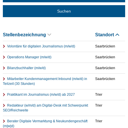
Suchen
Stellenbezeichnung
Standort
Volontäre für digitalen Journalismus (m/w/d)
Saarbrücken
Operations Manager (m/w/d)
Saarbrücken
Bilanzbuchhalter (m/w/d)
Saarbrücken
Mitarbeiter Kundenmanagement Inbound (m/w/d) in
Saarbrücken
Teilzeit (30 Stunden)
Praktikant im Journalismus (m/w/d) ab 2027
Trier
Redakteur (w/m/d) am Digital-Desk mit Schwerpunkt
Trier
SEO/Reichweite
Berater Digitale Vermarktung & Neukundengeschäft
Trier
(m|w|d)