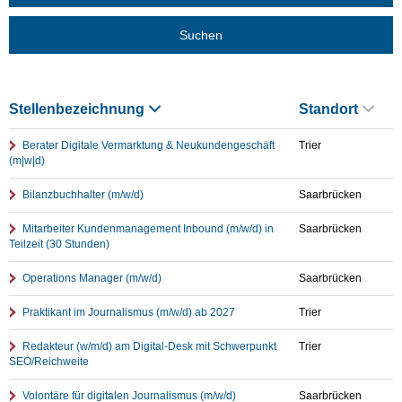
Suchen
Stellenbezeichnung
Standort
Berater Digitale Vermarktung & Neukundengeschäft
Trier
(m|w|d)
Bilanzbuchhalter (m/w/d)
Saarbrücken
Mitarbeiter Kundenmanagement Inbound (m/w/d) in
Saarbrücken
Teilzeit (30 Stunden)
Operations Manager (m/w/d)
Saarbrücken
Praktikant im Journalismus (m/w/d) ab 2027
Trier
Redakteur (w/m/d) am Digital-Desk mit Schwerpunkt
Trier
SEO/Reichweite
Volontäre für digitalen Journalismus (m/w/d)
Saarbrücken