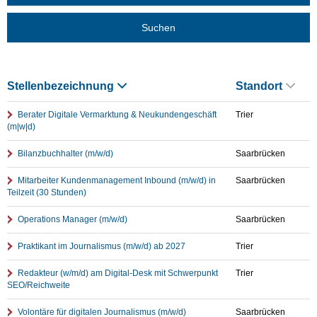
Suchen
Stellenbezeichnung
Standort
Berater Digitale Vermarktung & Neukundengeschäft
Trier
(m|w|d)
Bilanzbuchhalter (m/w/d)
Saarbrücken
Mitarbeiter Kundenmanagement Inbound (m/w/d) in
Saarbrücken
Teilzeit (30 Stunden)
Operations Manager (m/w/d)
Saarbrücken
Praktikant im Journalismus (m/w/d) ab 2027
Trier
Redakteur (w/m/d) am Digital-Desk mit Schwerpunkt
Trier
SEO/Reichweite
Volontäre für digitalen Journalismus (m/w/d)
Saarbrücken